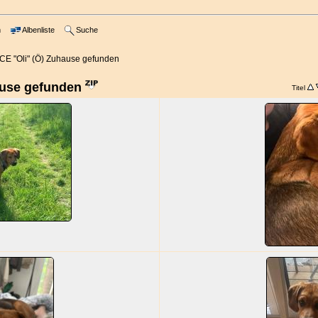
m
Albenliste
Suche
E "Oli" (Ö) Zuhause gefunden
ause gefunden
Titel