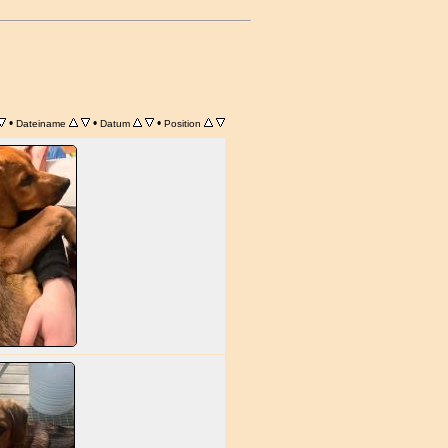
•
•
•
Dateiname
Datum
Position