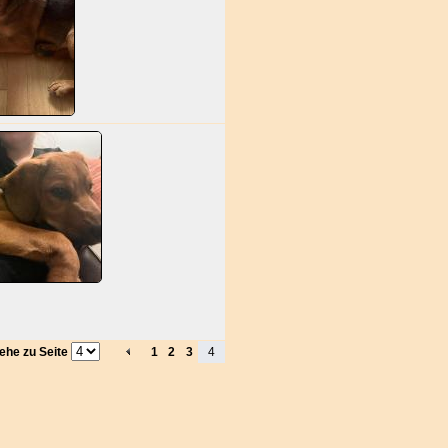
ehe zu Seite
1
2
3
4