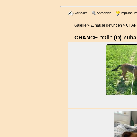
Startseite
Anmelden
Impressu
Galerie
>
Zuhause gefunden
>
CHANC
CHANCE "Oli" (Ö) Zuh