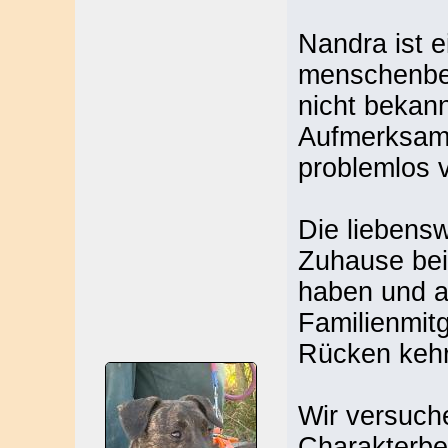
Nandra ist e
menschenbez
nicht bekan
Aufmerksamke
problemlos v
Die liebens
Zuhause bei
haben und a
Familienmitg
Rücken keh
Wir versuch
Charakterbe