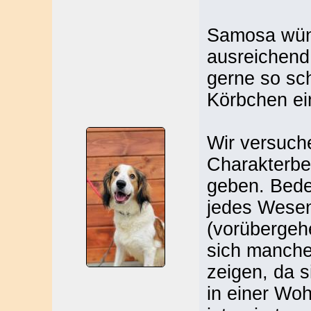
Samosa wüns
ausreichend
gerne so sc
Körbchen ei
Wir versuch
Charakterbe
geben. Bede
jedes Wesen
(vorübergeh
sich manche 
zeigen, da s
in einer Woh