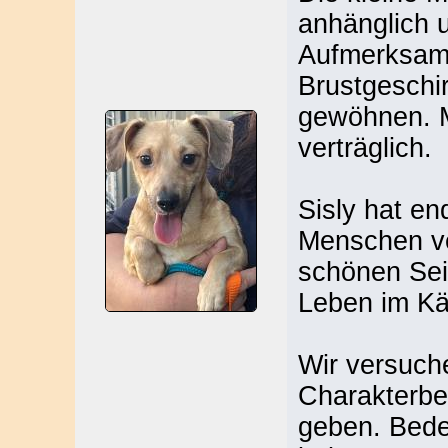
anhänglich u
Aufmerksamk
Brustgeschi
gewöhnen. M
verträglich.
Sisly hat en
Menschen ve
schönen Sei
Leben im Käf
Wir versuch
Charakterbe
geben. Bede