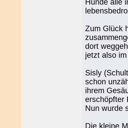
Hunde alle i
lebensbedro
Zum Glück h
zusammengeh
dort weggeh
jetzt also i
Sisly (Schu
schon unzäh
ihrem Gesäug
erschöpfter
Nun wurde si
Die kleine M