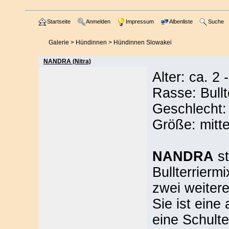
Startseite
Anmelden
Impressum
Albenliste
Suche
Galerie
>
Hündinnen
>
Hündinnen Slowakei
NANDRA (Nitra)
Alter: ca. 2
Rasse: Bullt
Geschlecht:
Größe: mitte
NANDRA
st
Bullterriermi
zwei weiter
Sie ist ein
eine Schult