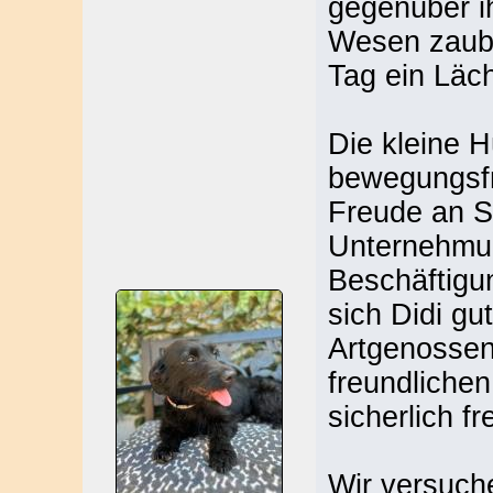
gegenüber i
Wesen zaube
Tag ein Läch
Die kleine H
bewegungsfre
Freude an 
Unternehmun
Beschäftigu
sich Didi gu
Artgenossen 
freundliche
sicherlich fr
Wir versuch