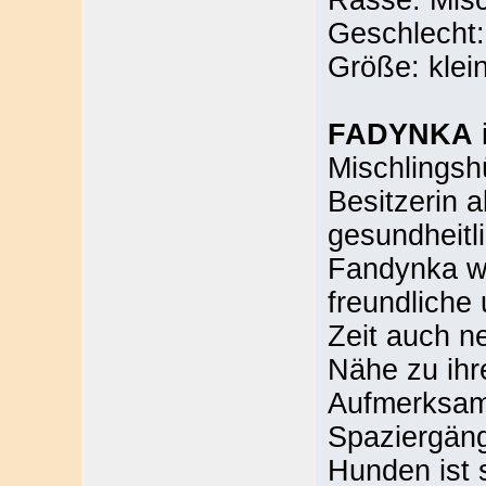
Rasse: Misc
Geschlecht:
Größe: klei
FADYNKA
i
Mischlingsh
Besitzerin 
gesundheitl
Fandynka wie
freundliche
Zeit auch n
Nähe zu ihr
Aufmerksam
Spaziergäng
Hunden ist s