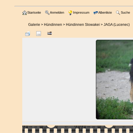
Startseite
Anmelden
Impressum
Albenliste
Suche
Galerie
>
Hündinnen
>
Hündinnen Slowakei
>
JAGA (Lucenec)