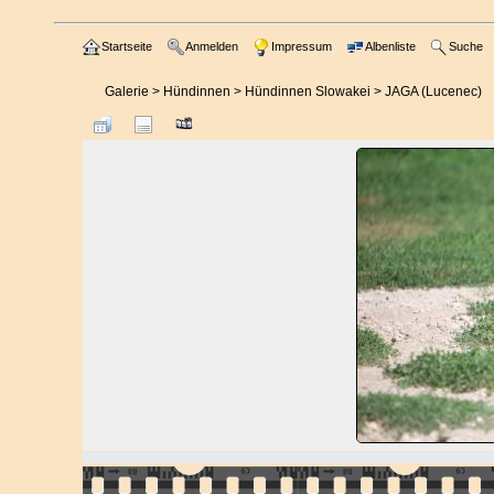
Startseite
Anmelden
Impressum
Albenliste
Suche
Galerie
>
Hündinnen
>
Hündinnen Slowakei
>
JAGA (Lucenec)