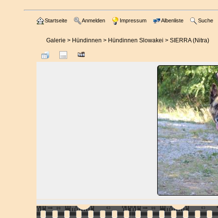
Startseite
Anmelden
Impressum
Albenliste
Suche
Galerie
>
Hündinnen
>
Hündinnen Slowakei
>
SIERRA (Nitra)