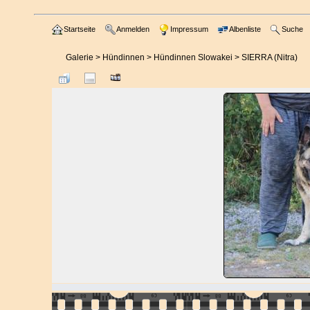
Startseite
Anmelden
Impressum
Albenliste
Suche
Galerie
>
Hündinnen
>
Hündinnen Slowakei
>
SIERRA (Nitra)