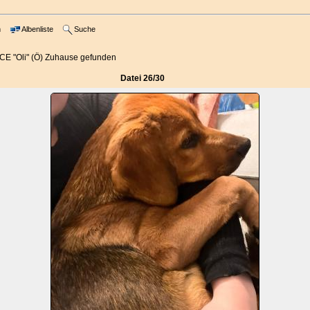
m
Albenliste
Suche
E "Oli" (Ö) Zuhause gefunden
Datei 26/30