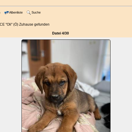
m
Albenliste
Suche
E "Oli" (Ö) Zuhause gefunden
Datei 4/30