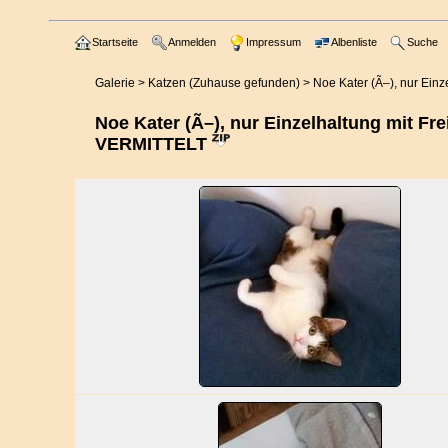
Startseite
Anmelden
Impressum
Albenliste
Suche
Galerie
>
Katzen (Zuhause gefunden)
>
Noe Kater (Ã–), nur Ein
Noe Kater (Ã–), nur Einzelhaltung mit Fre
VERMITTELT